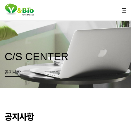
C/S CENTER
공지사항
공지사항