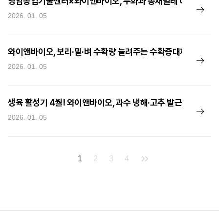
영암농업기술센터×와이앤바이오, 무화과 총채벌레 예방 기찬충
2026. 01. 05
와이앤바이오, 보리∙밀∙벼 수확량 늘려주는 수확증대제 ‘나락닷섬
2026. 01. 05
생육 활성기 4월! 와이앤바이오, 과수 냉해·고추 발근·마늘 양파
2026. 01. 05
1
2
3
4