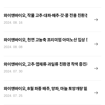
와이앤바이오, 작물 고추∙대파∙배추∙갓∙콩 전용 친환경 비료 선봬
2024. 08. 16
와이앤바이오, 천연 고농축 프리미엄 아미노산 입상 친환경 제제
2024. 08. 08
와이앤바이오, 고추·엽채류·과일류 친환경 착색 증진제 3종 선봬
2024. 07. 30
와이앤바이오, 8월 파종 배추, 양파, 마늘 토양개량 밑거름 비료 
2024. 07. 25