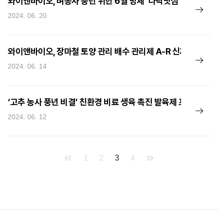
와이앤바이오, 벼농사 풍년 위한 6월 방제 ‘나락닷섬’ 친환경 비
2024. 06. 20
와이앤바이오, 장마철 토양 관리 배수 관리제 A-R 신제품 출시 
2024. 06. 14
‘고추 농사 풍년 비결’ 친환경 비료 생육 촉진 발육제 프로테, 제
2024. 06. 12
1
2
3
4