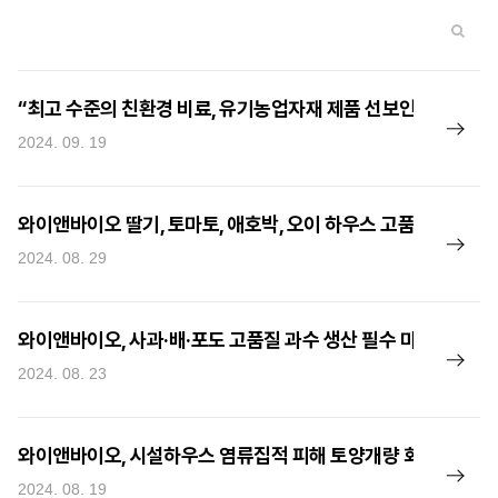
“최고 수준의 친환경 비료, 유기농업자재 제품 선보인다” 와이앤바
2024. 09. 19
와이앤바이오 딸기, 토마토, 애호박, 오이 하우스 고품질 다수확 관
2024. 08. 29
와이앤바이오, 사과·배·포도 고품질 과수 생산 필수 마그네슘·붕
2024. 08. 23
와이앤바이오, 시설하우스 염류집적 피해 토양개량 회복토입제,
2024. 08. 19