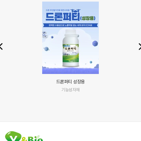
나락닷섬
기능성자재