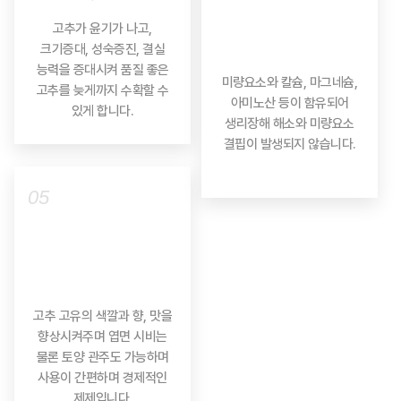
고추가 윤기가 나고,
크기증대, 성숙증진, 결실
능력을 증대시켜 품질 좋은
미량요소와 칼슘, 마그네슘,
고추를 늦게까지 수확할 수
아미노산 등이 함유되어
있게 합니다.
생리장해 해소와 미량요소
결핍이 발생되지 않습니다.
05
고추 고유의 색깔과 향, 맛을
향상시켜주며 엽면 시비는
물론 토양 관주도 가능하며
사용이 간편하며 경제적인
제제입니다.