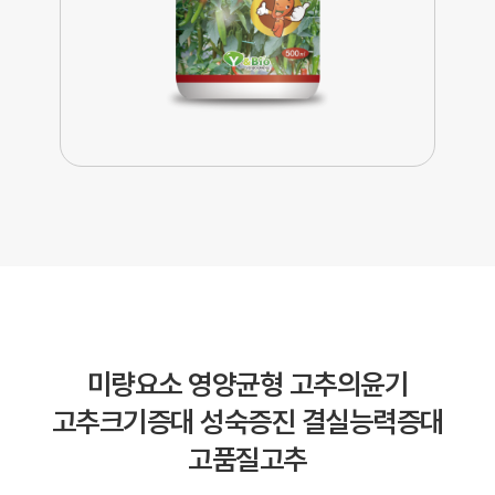
미량요소
영양균형
고추의윤기
고추크기증대
성숙증진
결실능력증대
고품질고추