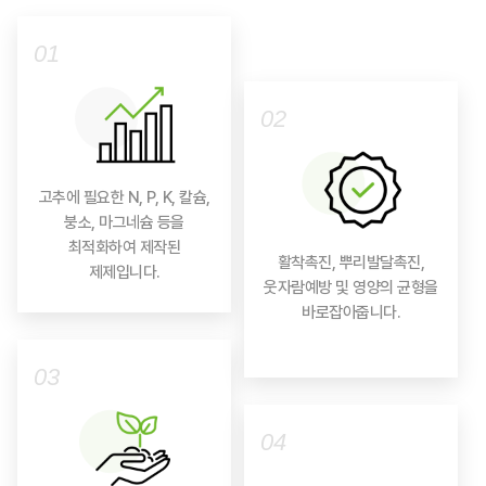
01
02
고추에 필요한 N, P, K, 칼슘,
붕소, 마그네슘 등을
최적화하여 제작된
활착촉진, 뿌리발달촉진,
제제입니다.
웃자람예방 및 영양의 균형을
바로잡아줍니다.
03
04